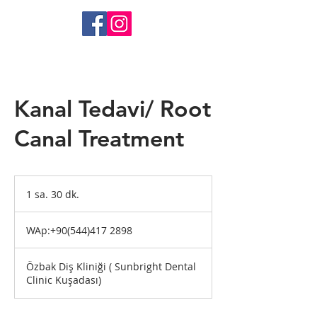
Kanal Tedavi/ Root
Canal Treatment
1 sa. 30 dk.
1
s
WAp:+90(544)417
a
2898
WAp:+90(544)417 2898
3
0
d
Özbak Diş Kliniği ( Sunbright Dental
k
Clinic Kuşadası)
.