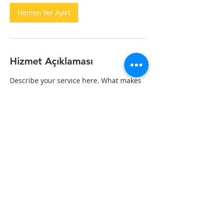
Hemen Yer Ayırt
Hizmet Açıklaması
Describe your service here. What makes
it great? Use short catchy text to tell
people what you offer, and the benefits
they will receive. A great description gets
readers in the mood, and makes them
more likely to go ahead and book.
İletişim Bilgileri
Cumhuriyet, Burç Sokak no 4/A,
Kuşadası/Aydın, Türkiye
+90 (544) 417 2898
info@ozbak.com