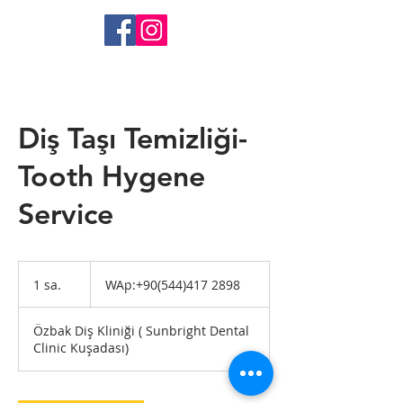
Diş Taşı Temizliği-
Tooth Hygene
Service
WAp:+90(544)417
2898
1 sa.
1
WAp:+90(544)417 2898
s
a
Özbak Diş Kliniği ( Sunbright Dental
Clinic Kuşadası)