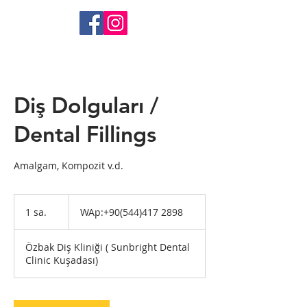
Diş Dolguları /
Dental Fillings
Amalgam, Kompozit v.d.
WAp:+90(544)417
2898
1 sa.
1
WAp:+90(544)417 2898
s
a
Özbak Diş Kliniği ( Sunbright Dental
Clinic Kuşadası)