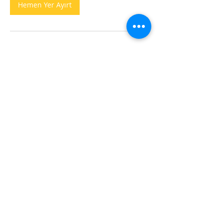
Hemen Yer Ayırt
Hizmet Açıklaması
Diş Dolguları, Dental Fillings
İletişim Bilgileri
Cumhuriyet, Burç Sokak no 4/A,
Kuşadası/Aydın, Türkiye
+90 (544) 417 2898
info@ozbak.com